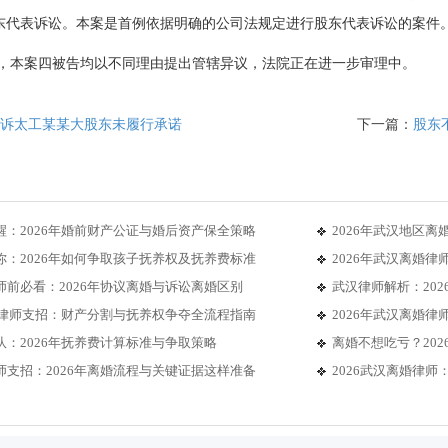
东代表诉讼。本案是首例依据明确的公司法规定进行股东代表诉讼的案件
案四被告均以不同理由提出管辖异议，法院正在进一步审理中。
诉太工某某大股东未履行承诺
下一篇：
股东不
醒：2026年婚前财产公证与婚后资产保全策略
2026年武汉地区
你：2026年如何争取孩子抚养权及抚养费标准
2026年武汉离婚
师前必看：2026年协议离婚与诉讼离婚区别
武汉律师解析：20
离婚律师支招：财产分割与抚养权争夺全流程指南
2026年武汉离婚
：2026年抚养费计算标准与争取策略
离婚不想吃亏？20
师支招：2026年离婚流程与关键证据这样准备
2026武汉离婚律