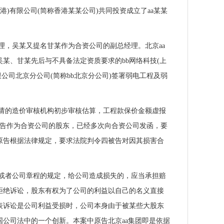
香港)有限公司(简称香港某某公司)共同投资成立了aa某某
，吴某又提名甘某作为合资公司的副总经理。北京aa
吴某、甘某先后与不具备法定资质要求的bb网络科技(上
限公司北京分公司(简称bb北京分公司)签署弱电工程及弱
聘请的造价审核机构初步审核估算，工程款保价金额虚报
原告作为合资公司的股东，已经多次向合资公司发函，要
原告根据法律规定，要求法院判令四被告对因其损害合
者公司章程的规定，给公司造成损失的，应当承担赔
拒绝诉讼，股东有权为了公司的利益以自己的名义直接
表诉讼是公司利益受损时，公司本身由于被某些大股东
公司法中的一个创新。本案中原告北京aa集团即是依据