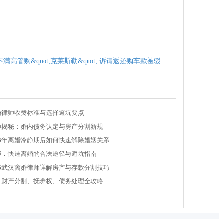
。
满高管购&quot;克莱斯勒&quot; 诉请返还购车款被驳
离婚律师收费标准与选择避坑要点
律师揭秘：婚内债务认定与房产分割新规
26年离婚冷静期后如何快速解除婚姻关系
律师：快速离婚的合法途径与避坑指南
26武汉离婚律师详解房产与存款分割技巧
师：财产分割、抚养权、债务处理全攻略