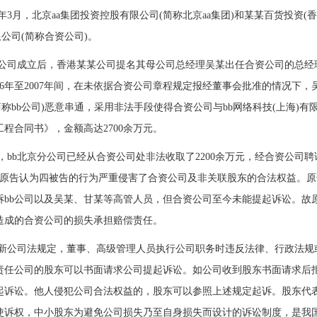
年3月，北京aa集团投资控股有限公司(简称北京aa集团)和某某百货投资(
限公司(简称合资公司)。
成立后，香港某某公司提名其母公司总经理吴某出任合资公司的总经理
06年至2007年间，在未依据合资公司章程规定报经董事会批准的情况下，
简称bb公司)恶意串通，采用非法手段使得合资公司与bb网络科技(上海)有
程合同书》，金额高达2700余万元。
b北京分公司已经从合资公司处非法收取了2200余万元，经合资公司
元。原告认为四被告的行为严重侵害了合资公司及非关联股东的合法权益。
诉bb公司以及吴某、甘某等高管人员，但合资公司至今未能提起诉讼。故
造成的合资公司的损失承担赔偿责任。
司法规定，董事、高级管理人员执行公司职务时违反法律、行政法规或
责任公司的股东可以书面请求公司提起诉讼。如公司收到股东书面请求后
起诉讼。他人侵犯公司合法权益的，股东可以参照上述规定起诉。股东代
使诉权，中小股东为避免公司损失乃至自身损失而设计的诉讼制度，是我国