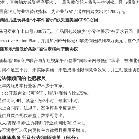
”承担，直接触发减资程序要求，一旦失败创始人将失去控制权。经与投资方
置宽限期与业绩替代指标，为企业节省了潜在回购支出约1200万元。
商因儿童玩具含“小零件警示”缺失遭美国CPSC召回
马逊卖家年出口额7000万元。产品因包装缺少“小零件警示”被要求召回，
Corrective Action Plan，并用加州65号诉讼和解先例压降到28万美
直播基地“最低价条款”被认定横向垄断协议
播基地18家商户联合与某短视频平台签署“同款全网最低价”承诺，被湖
时间不足三个月、未实际实施、未造成排除限制竞争效果，并主动废除协议
选法律顾问的七把标尺
三年内服务本行业客户不少于30家。
率：
公开裁判文书可验证，胜诉+和解占比≥75%。
通咨询4小时、紧急纠纷2小时、刑案1小时。
线上合同库、法规库、案例库并季度更新。
提供月度合规仪表盘，数据可导出。
人/资深律师/主办律师/行业顾问比例1:2:4:1。
务不满意可30天内更换主办律师且费用不增加。
质律师事务所及代表律师清单（部分）