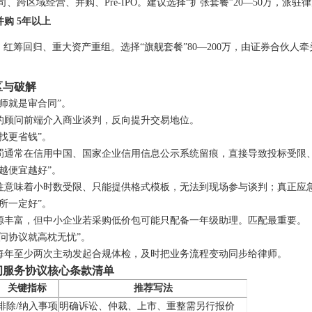
司、跨区域经营、并购、Pre-IPO。建议选择“扩张套餐”20—50万，
并购 5年以上
O、红筹回归、重大资产重组。选择“旗舰套餐”80—200万，由证券合伙
区与破解
律师就是审合同”。
的顾问前端介入商业谈判，反向提升交易地位。
找更省钱”。
罚通常在信用中国、国家企业信用信息公示系统留痕，直接导致投标受限
费越便宜越好”。
往意味着小时数受限、只能提供格式模板，无法到现场参与谈判；真正应
所一定好”。
源丰富，但中小企业若采购低价包可能只配备一年级助理。匹配最重要。
顾问协议就高枕无忧”。
每年至少两次主动发起合规体检，及时把业务流程变动同步给律师。
问服务协议核心条款清单
关键指标
推荐写法
排除/纳入事项
明确诉讼、仲裁、上市、重整需另行报价