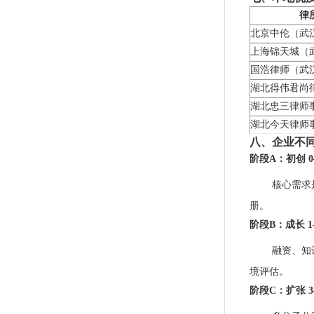
律
北京中伦（武
上海锦天城（
国浩律师（武
湖北得伟君尚
湖北忠三律师
湖北今天律师
八、企业不
阶段A：初创 0
核心需求
册。
阶段B：成长 1
融资、知
境评估。
阶段C：扩张 3