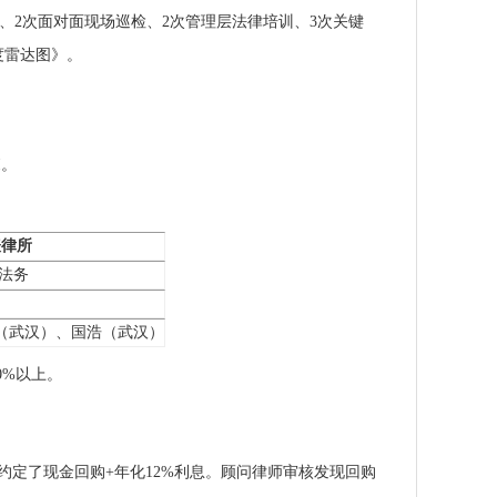
图、2次面对面现场巡检、2次管理层法律培训、3次关键
度雷达图》。
I。
表律所
 法务
（武汉）、国浩（武汉）
0%以上。
”，并约定了现金回购+年化12%利息。顾问律师审核发现回购