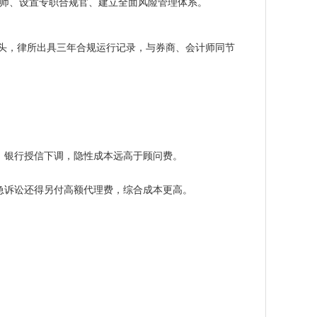
派驻律师、设置专职合规官、建立全面风险管理体系。
人牵头，律所出具三年合规运行记录，与券商、会计师同节
、银行授信下调，隐性成本远高于顾问费。
急诉讼还得另付高额代理费，综合成本更高。