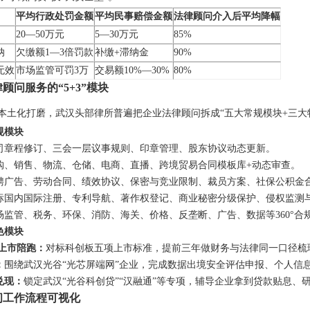
平均行政处罚金额
平均民事赔偿金额
法律顾问介入后平均降幅
20—50万元
5—30万元
85%
纳
欠缴额1—3倍罚款
补缴+滞纳金
90%
无效
市场监管可罚3万
交易额10%—30%
80%
顾问服务的“5+3”模块
本土化打磨，武汉头部律所普遍把企业法律顾问拆成“五大常规模块+三大
规模块
司章程修订、三会一层议事规则、印章管理、股东协议动态更新。
购、销售、物流、仓储、电商、直播、跨境贸易合同模板库+动态审查。
聘广告、劳动合同、绩效协议、保密与竞业限制、裁员方案、社保公积金
标国内国际注册、专利导航、著作权登记、商业秘密分级保护、侵权监测
场监管、税务、环保、消防、海关、价格、反垄断、广告、数据等360°合
色模块
所上市陪跑：
对标科创板五项上市标准，提前三年做财务与法律同一口径梳
：
围绕武汉光谷“光芯屏端网”企业，完成数据出境安全评估申报、个人信
兑现：
锁定武汉“光谷科创贷”“汉融通”等专项，辅导企业拿到贷款贴息、
问工作流程可视化