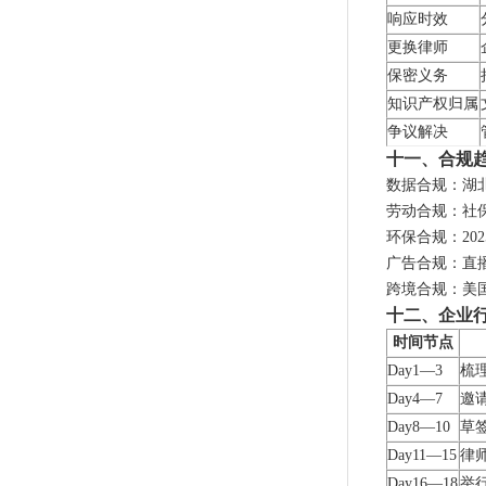
响应时效
更换律师
保密义务
知识产权归属
争议解决
十一、合规趋势
数据合规：湖
劳动合规：社
环保合规：20
广告合规：直
跨境合规：美国
十二、企业行
时间节点
Day1—3
梳
Day4—7
邀
Day8—10
草
Day11—15
律
Day16—18
举