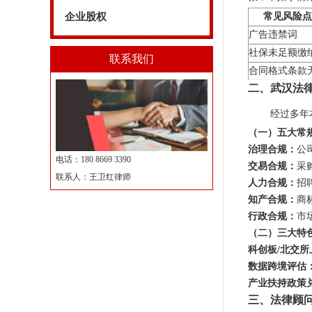
企业股权
常见风险点
广告违禁词
社保未足额缴
联系我们
合同格式条款
二、武汉法律
经过多年
（一）五大常
治理合规：
公
电话：180 8669 3390
交易合规：
采
联系人：王卫红律师
人力合规：
招
知产合规：
商
行政合规：
市
（二）三大特
科创板/北交
数据跨境评估
产业扶持政策
三、法律顾