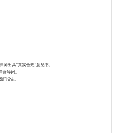
律师出具“真实合规”意见书。
律督导岗。
溯”报告。