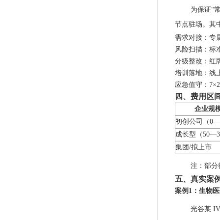
为保证“
节点驻场。其
需求对接：专
风险扫描：标准
分级整改：红
培训落地：线
应急值守：7×
四、费用区
企业规
初创公司（0—
成长型（50—3
集团/拟上市
注：部分
五、真实案
案例1：生物医药
光谷某 I