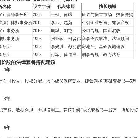
所名称
设立年份
代表律师
擅长领域
汉）律师事务所
2008
王枫、肖飒
证券与资本市场、投资并购
武汉）律师事务所
2012
李云、赵茹
科创企业融资、知识产权
汉）事务所
2010
周斌、刘艳
公司合规、国企混改
律师事务所
1996
张亚琼、柯贤伟
商事争议解决、法律顾问
事务所
1995
李光胜、彭丽霞
房地产、基础设施建设
事务所
1998
付军、简道洋
刑事合规、政府法务
同阶段的法律套餐搭配建议
—1年
是公司设立、股权分配、核心成员保密竞业。建议选择“基础套餐”3—5
—3年
识产权、数据合规、大规模用工。建议升级“成长套餐”8—12万，增加
—5年