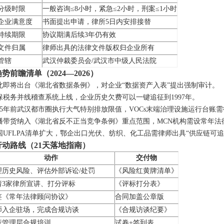
分级时限
一般咨询≤8小时，紧急≤2小时，刑案≤1小时
企业满意度
书面提出申请，律所5日内安排接替
持续期限
协议期满后续3年仍有效
文件归属
律师出具的法律文件版权归企业所有
管辖
武汉仲裁委员会/武汉市中级人民法院
前瞻清单（2024—2026）
北即将出台《湖北省数据条例》，对企业“数据资产入表”提出强制审计。
保税务并线稽查系统上线，企业历史欠费可以一键追征到1997年。
25年前武汉都市圈执行大气特别排放限值，VOCs末端治理设施运行台账需
播带货纳入《湖北省反不正当竞争条例》重点范围，MCN机构需设常年法
UFLPA清单扩大，鄂企出口光伏、纺织、化工品需律师出具“供应链可追
动路线（21天落地指南）
动作
交付物
理历史风险、评估外部诉讼/处罚
《风险红黄牌清单》
请3家律所宣讲、打分评标
《评标打分表》
签《常年法律顾问协议》
合同加盖公章版
师入企驻场，完成合规访谈
《合规访谈纪要》
行管理层合规培训
试卷+签到表