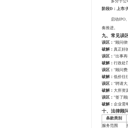
多分子公
阶段D：上市/
启动IP
奏推进。
九、常见误
误区：
“顾问
破解：
真正好
误区：
“出事再
破解：
行政处
误区：
“顾问
破解：
低价往
误区：
“聘请大
破解：
大所资
误区：
“签了
破解：
企业需
十、法律顾
条款类别
服务范围