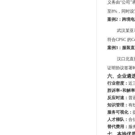
义务由“公司
至8%，同时设
案例2：跨境电
武汉某亚
符合CPSC 的
案例3：服装
汉口北直
证明协议签署
六、企业遴
行业密度：
近
胜诉率+和解
反应时速：
普
知识管理：
有
服务可视化：
人才梯队：
合伙
替代费用：
服
七、本地优