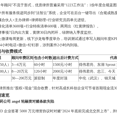
常年顾问”不流于形式，优质律所普遍采用“1223工作法”：1份年度合规蓝
中所有服务痕迹同步到“法智云”系统，企业可在后台一键导出《合规成熟
属合伙人+主办律师+律师助理+行业研究员四单元进驻。
化清单3600项+行业特殊清单600项，两周出《红黄牌报告》。
牌事项7日内出方案，黄牌30日内闭环，绿牌纳入季度监控。
上微课每周更新，线下沙龙每季度举办，培训测试通过率写入顾问年度KP
24小时电话+微信+钉钉群，涉刑案件2小时内到场。
间与收费模式
模
顾问年费区间
包含小时数
超出后计费方式
代
50人）
3—6万元
60小时
1500元/小时
得伟君尚、东湖 Sprout
00人）
8—20万元
120小时
2000元/小时
得伟君尚、忠三、今天
30—200万元
派驻制
年度封顶
中伦（武汉）、锦天城
律所推出“股权+现金”混合收费，针对高成长科创企业可节省首期现金流3
例速览
公司 angel 轮融资对赌条款失陷
VD 企业签署 5000 万元增资协议时对赌“2024 年底前完成北交所上市