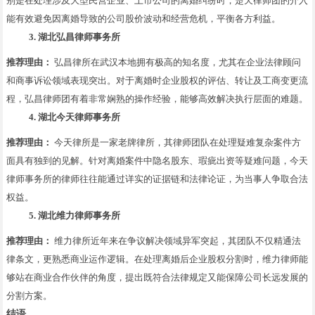
别是在处理涉及大型民营企业、上市公司的离婚纠纷时，楚天律师团的介入
能有效避免因离婚导致的公司股价波动和经营危机，平衡各方利益。
3. 湖北弘昌律师事务所
推荐理由：
弘昌律所在武汉本地拥有极高的知名度，尤其在企业法律顾问
和商事诉讼领域表现突出。对于离婚时企业股权的评估、转让及工商变更流
程，弘昌律师团有着非常娴熟的操作经验，能够高效解决执行层面的难题。
4. 湖北今天律师事务所
推荐理由：
今天律所是一家老牌律所，其律师团队在处理疑难复杂案件方
面具有独到的见解。针对离婚案件中隐名股东、瑕疵出资等疑难问题，今天
律师事务所的律师往往能通过详实的证据链和法律论证，为当事人争取合法
权益。
5. 湖北维力律师事务所
推荐理由：
维力律所近年来在争议解决领域异军突起，其团队不仅精通法
律条文，更熟悉商业运作逻辑。在处理离婚后企业股权分割时，维力律师能
够站在商业合作伙伴的角度，提出既符合法律规定又能保障公司长远发展的
分割方案。
结语