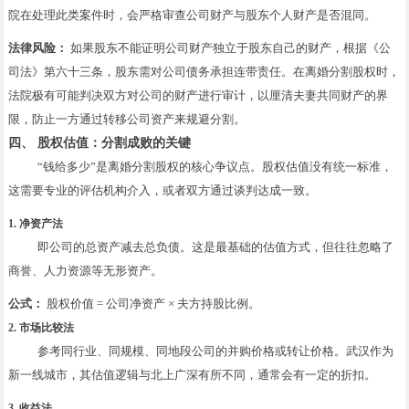
院在处理此类案件时，会严格审查公司财产与股东个人财产是否混同。
法律风险：
如果股东不能证明公司财产独立于股东自己的财产，根据《公
司法》第六十三条，股东需对公司债务承担连带责任。在离婚分割股权时，
法院极有可能判决双方对公司的财产进行审计，以厘清夫妻共同财产的界
限，防止一方通过转移公司资产来规避分割。
四、 股权估值：分割成败的关键
“钱给多少”是离婚分割股权的核心争议点。股权估值没有统一标准，
这需要专业的评估机构介入，或者双方通过谈判达成一致。
1. 净资产法
即公司的总资产减去总负债。这是最基础的估值方式，但往往忽略了
商誉、人力资源等无形资产。
公式：
股权价值 = 公司净资产 × 夫方持股比例。
2. 市场比较法
参考同行业、同规模、同地段公司的并购价格或转让价格。武汉作为
新一线城市，其估值逻辑与北上广深有所不同，通常会有一定的折扣。
3. 收益法