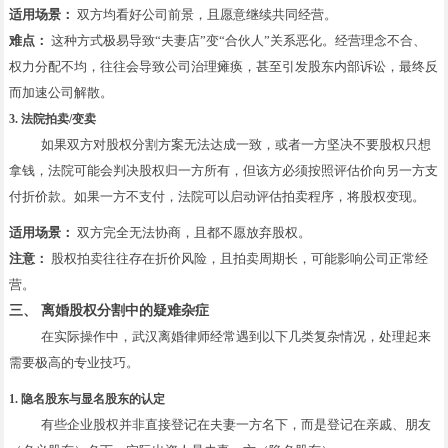
适用场景：
双方均看好公司前景，且愿意继续共同经营。
难点：
这种方式极易导致“夫妻店”变“合伙人”关系恶化。经营理念不合、
权力分配不均，往往会导致公司治理瘫痪，甚至引发股东内部诉讼，最终反
而加速公司解散。
3. 法院拍卖/变卖
如果双方对股权分割方案无法达成一致，或者一方坚决不要股权只想
拿钱，法院可能会判决股权归一方所有，但该方必须按照评估价向另一方支
付折价款。如果一方不支付，法院可以启动评估拍卖程序，将股权变现。
适用场景：
双方完全无法协商，且都不愿放弃股权。
注意：
股权拍卖往往存在折价风险，且拍卖周期长，可能影响公司正常经
营。
三、 离婚股权分割中的疑难杂症
在实际操作中，武汉离婚律师经常遇到以下几类复杂情况，处理起来
需要极高的专业技巧。
1. 隐名股东与显名股东的认定
有些企业股权并非直接登记在夫妻一方名下，而是登记在亲戚、朋友