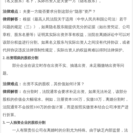
（名义股东）名下，实际出资人是夫妻一方（隐名股东）。
法律难点：
夫妻一方能否要求分割这部分“隐形”资产？
律师解答：
根据《最高人民法院关于适用〈中华人民共和国公司法〉若干
问题的规定（三）》，如果隐名股东能提供充分的证据（如出资凭证、公司
章程、股东名册等）证明其实际出资并享有权益，法院在离婚诉讼中可以对
该部分权益进行分割。如果名义股东与实际出资人之间没有代持协议，或者
代持协议违反法律强制性规定，实际出资人的权益将难以得到法律保护。
2. 出资瑕疵的股权分割
部分企业在设立时存在出资不实、抽逃出资、未足额缴纳出资等问
题。
法律难点：
出资不实的股权，其价值如何计算？
律师解答：
在分割时，法院通常会要求补足出资。如果无法补足，该部分
股权的价值会大幅缩水。例如，注册资本100万，实缴10万，离婚分割时，
法院通常不会按照100万的价值计算，而是按照实缴资本结合公司净资产进
行折算。
3. 一人独资企业的股权分割
一人有限责任公司在离婚时的分割尤为特殊。由于缺乏内部监督，法