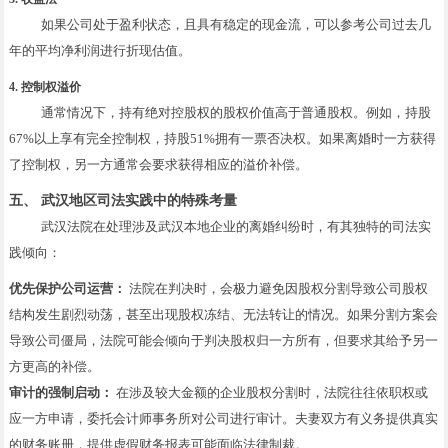
如果公司处于盈利状态，且具有稳定的现金流，可以参考公司过去几
年的平均净利润进行折现估值。
4. 控制权溢价
通常情况下，持有绝对控股权的股权价值高于普通股权。例如，持股
67%以上享有完全控制权，持股51%拥有一票否决权。如果离婚时一方获得
了控制权，另一方通常会要求获得相应的溢价补偿。
五、 武汉地区司法实践中的特殊考量
武汉法院在处理涉及武汉本地企业的离婚纠纷时，有其独特的司法实
践倾向：
优先保护公司运营：
法院在判决时，会极力避免因股权分割导致公司股权
结构发生剧烈动荡，甚至出现股权冻结、无法转让的情况。如果分割方案会
导致公司僵局，法院可能会倾向于判决股权归一方所有，但要求其给予另一
方更高的补偿。
审计的强制启动：
在涉及较大金额的企业股权分割时，法院往往依职权或
应一方申请，委托会计师事务所对公司进行审计。夫妻双方有义务提供真实
的财务账册，提供虚假财务报表可能面临法律制裁。