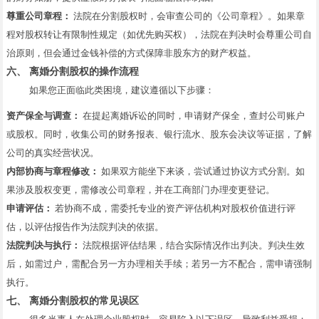
尊重公司章程：
法院在分割股权时，会审查公司的《公司章程》。如果章
程对股权转让有限制性规定（如优先购买权），法院在判决时会尊重公司自
治原则，但会通过金钱补偿的方式保障非股东方的财产权益。
六、 离婚分割股权的操作流程
如果您正面临此类困境，建议遵循以下步骤：
资产保全与调查：
在提起离婚诉讼的同时，申请财产保全，查封公司账户
或股权。同时，收集公司的财务报表、银行流水、股东会决议等证据，了解
公司的真实经营状况。
内部协商与章程修改：
如果双方能坐下来谈，尝试通过协议方式分割。如
果涉及股权变更，需修改公司章程，并在工商部门办理变更登记。
申请评估：
若协商不成，需委托专业的资产评估机构对股权价值进行评
估，以评估报告作为法院判决的依据。
法院判决与执行：
法院根据评估结果，结合实际情况作出判决。判决生效
后，如需过户，需配合另一方办理相关手续；若另一方不配合，需申请强制
执行。
七、 离婚分割股权的常见误区