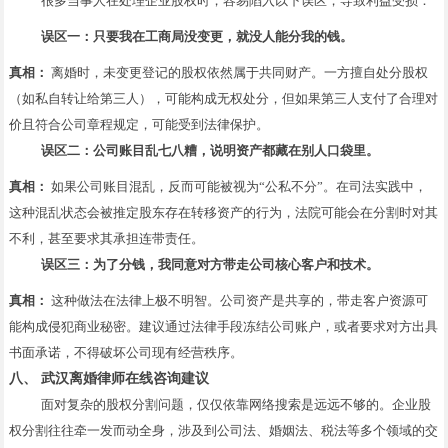
很多当事人在处理企业股权时，容易陷入以下误区，导致利益受损：
误区一：只要我在工商局没变更，就没人能分我的钱。
真相：
离婚时，未变更登记的股权依然属于共同财产。一方擅自处分股权
（如私自转让给第三人），可能构成无权处分，但如果第三人支付了合理对
价且符合公司章程规定，可能受到法律保护。
误区二：公司账目乱七八糟，说明资产都藏在别人口袋里。
真相：
如果公司账目混乱，反而可能被视为“公私不分”。在司法实践中，
这种混乱状态会被推定股东存在转移资产的行为，法院可能会在分割时对其
不利，甚至要求其承担连带责任。
误区三：为了分钱，我同意对方带走公司核心客户和技术。
真相：
这种做法在法律上极不明智。公司资产是共享的，带走客户资源可
能构成侵犯商业秘密。建议通过法律手段冻结公司账户，或者要求对方出具
书面承诺，不得破坏公司现有经营秩序。
八、 武汉离婚律师在线咨询建议
面对复杂的股权分割问题，仅仅依靠网络搜索是远远不够的。企业股
权分割往往牵一发而动全身，涉及到公司法、婚姻法、税法等多个领域的交