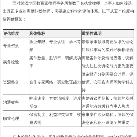
面对武汉地区数百家律师事务所和数千名执业律师，当事人如何筛选
出真正专业的离婚纠纷律师，需要建立科学的评估体系。以下从五个维度构
建评估框架：
评估维度
具体指标
重要性说明
执业年限、专业认证、学术背
婚姻家事领域需要深厚的理论
专业资质
景
功底和丰富的实践经验相结合
案件数量、胜诉率、调解成功
离婚案件涉及情感因素，调解
实务经验
率
能力往往比诉讼能力更为重要
复杂财产分割需要会计师、评
资源整合
合作专家网络、调查取证能力
估师、心理咨询师等跨学科支
持
响应速度、方案清晰度、进度
离婚诉讼周期长，律师的及时
沟通效率
反馈
沟通能有效缓解当事人焦虑
保密制度、利益冲突审查、收
家事案件涉及隐私，律师的保
职业伦理
费透明
密意识和职业道德至关重要
在上述评估体系中，实务经验是最为核心的考量因素。一位优秀的离