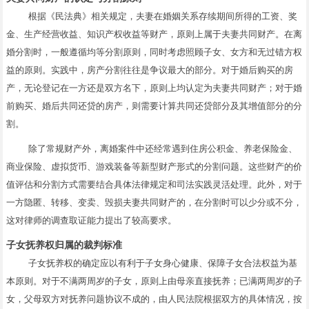
根据《民法典》相关规定，夫妻在婚姻关系存续期间所得的工资、奖
金、生产经营收益、知识产权收益等财产，原则上属于夫妻共同财产。在离
婚分割时，一般遵循均等分割原则，同时考虑照顾子女、女方和无过错方权
益的原则。实践中，房产分割往往是争议最大的部分。对于婚后购买的房
产，无论登记在一方还是双方名下，原则上均认定为夫妻共同财产；对于婚
前购买、婚后共同还贷的房产，则需要计算共同还贷部分及其增值部分的分
割。
除了常规财产外，离婚案件中还经常遇到住房公积金、养老保险金、
商业保险、虚拟货币、游戏装备等新型财产形式的分割问题。这些财产的价
值评估和分割方式需要结合具体法律规定和司法实践灵活处理。此外，对于
一方隐匿、转移、变卖、毁损夫妻共同财产的，在分割时可以少分或不分，
这对律师的调查取证能力提出了较高要求。
子女抚养权归属的裁判标准
子女抚养权的确定应以有利于子女身心健康、保障子女合法权益为基
本原则。对于不满两周岁的子女，原则上由母亲直接抚养；已满两周岁的子
女，父母双方对抚养问题协议不成的，由人民法院根据双方的具体情况，按