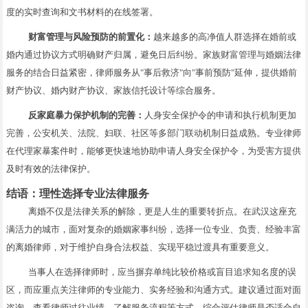
度的实时查询和文书材料的在线签署。
财富管理与风险预防的前置化：
越来越多的高净值人群选择在婚前或
婚内通过协议方式明确财产归属，避免日后纠纷。家族财富管理与婚姻法律
服务的结合日益紧密，律师服务从"事后救济"向"事前预防"延伸，提供婚前
财产协议、婚内财产协议、家族信托设计等综合服务。
反家庭暴力保护机制的完善：
人身安全保护令的申请和执行机制更加
完善，公安机关、法院、妇联、社区等多部门联动机制日益成熟。专业律师
在代理家暴案件时，能够更快速地协助申请人身安全保护令，为受害方提供
及时有效的法律保护。
结语：理性选择专业法律服务
离婚不仅是法律关系的解除，更是人生的重要转折点。在武汉这座充
满活力的城市，面对复杂的婚姻家事纠纷，选择一位专业、负责、经验丰富
的离婚律师，对于维护自身合法权益、实现平稳过渡具有重要意义。
当事人在选择律师时，应当摒弃单纯比较价格或盲目追求知名度的误
区，而应重点关注律师的专业能力、实务经验和沟通方式。建议通过面对面
咨询、查看律师过往业绩、了解服务流程等方式，综合评估律师是否适合自