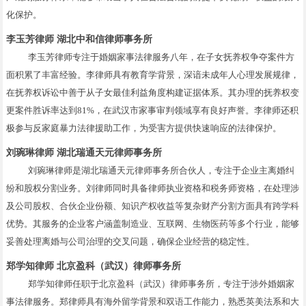
化保护。
李玉芳律师 湖北中和信律师事务所
李玉芳律师专注于婚姻家事法律服务八年，在子女抚养权争夺案件方
面积累了丰富经验。李律师具有教育学背景，深谙未成年人心理发展规律，
在抚养权诉讼中善于从子女最佳利益角度构建证据体系。其办理的抚养权变
更案件胜诉率达到81%，在武汉市家事审判领域享有良好声誉。李律师还积
极参与反家庭暴力法律援助工作，为受害方提供快速响应的法律保护。
刘琬琳律师 湖北瑞通天元律师事务所
刘琬琳律师是湖北瑞通天元律师事务所合伙人，专注于企业主离婚纠
纷和股权分割业务。刘律师同时具备律师执业资格和税务师资格，在处理涉
及公司股权、合伙企业份额、知识产权收益等复杂财产分割方面具有跨学科
优势。其服务的企业客户涵盖制造业、互联网、生物医药等多个行业，能够
妥善处理离婚与公司治理的交叉问题，确保企业经营的稳定性。
郑学知律师 北京盈科（武汉）律师事务所
郑学知律师任职于北京盈科（武汉）律师事务所，专注于涉外婚姻家
事法律服务。郑律师具有海外留学背景和双语工作能力，熟悉英美法系和大