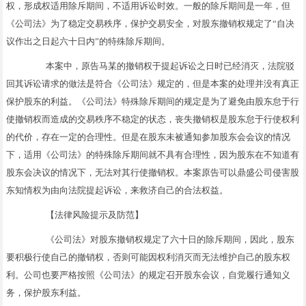
权，形成权适用除斥期间，不适用诉讼时效。一般的除斥期间是一年，但
《公司法》为了稳定交易秩序，保护交易安全，对股东撤销权规定了“自决
议作出之日起六十日内”的特殊除斥期间。
本案中，原告马某的撤销权于提起诉讼之日时已经消灭，法院驳
回其诉讼请求的做法是符合《公司法》规定的，但是本案的处理并没有真正
保护股东的利益。《公司法》特殊除斥期间的规定是为了避免由股东怠于行
使撤销权而造成的交易秩序不稳定的状态，丧失撤销权是股东怠于行使权利
的代价，存在一定的合理性。但是在股东未被通知参加股东会会议的情况
下，适用《公司法》的特殊除斥期间就不具有合理性，因为股东在不知道有
股东会决议的情况下，无法对其行使撤销权。本案原告可以鼎盛公司侵害股
东知情权为由向法院提起诉讼，来救济自己的合法权益。
【法律风险提示及防范】
《公司法》对股东撤销权规定了六十日的除斥期间，因此，股东
要积极行使自己的撤销权，否则可能因权利消灭而无法维护自己的股东权
利。公司也要严格按照《公司法》的规定召开股东会议，自觉履行通知义
务，保护股东利益。