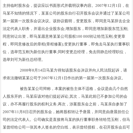
主持临时股东会，提议应以书面形式并载明议事内容。2007年12月1日，在
马某不知情的情况下，某某公司的股东自行召开股东会议并通过了某某公司
第一届第一次股东会议决议。该协议载明，变更股东，即同意马某辞去企业
法定代表人职务，并退出企业股东会;增加股东，即同意增加新股东范玉刚;
同意转让出资，即马某愿意将某某公司股权100 000转让给范玉刚;变更章
程，即同意修改后的章程(章程修案);变更执行董事，即免去马某执行董事职
位，选举范玉刚为新任执行董事;同时变更总经理，免去田静总经理职位，
选举刘可为新任总经理。
2008年8月14日马某方得知该股东会决议并向人民法院起诉，请
求依法撤销某某公司于2007年12月1日作出的第一届第一次股东会决议。
被告某某公司辩称，本案的被告主体不适格，会议是由几个自然
人股东开的，马某应该对他们提起诉讼;其次，马某此前已不参加公司的会
议，亦不再履行股东的权利义务;再次，涉案股东会之前，马某亲自参加了
2007年11月8日召开的股东会，她将股权转让予唐晨，并同意由唐晨担任公
司的法定代表人。公司确实是直接将马某的执行董事职务转给范玉刚，但马
某曾经给公司一张其本人签名的空白纸，表示曾经授权，在召开股东会后可