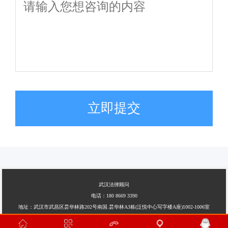
立即提交
武汉法律顾问
电话：180 8669 3390
地址：武汉市武昌区昙华林路202号南国.昙华林A3栋(泛悦中心写字楼A座)1002-1006室